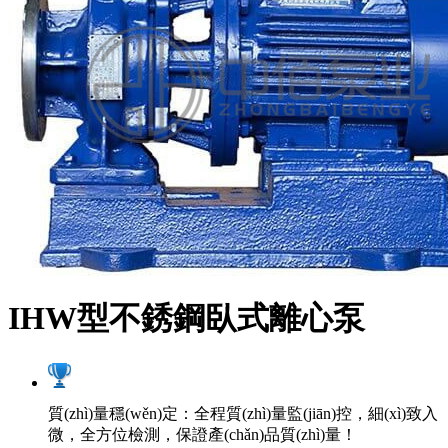
IHW型不銹鋼臥式離心泵
質(zhì)量穩(wěn)定：全程質(zhì)量監(jiān)控，細(xì)致入
微，全方位檢測，保證產(chǎn)品質(zhì)量！