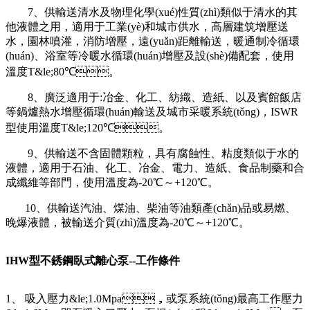
7、供輸送清水及物理化學(xué)性質(zhì)類似于清水的其
他液體之用，適用于工業(yè)和城市供水，高層建筑增壓送
水，園林噴灌，消防增壓，遠(yuǎn)距離輸送，暖通制冷循環
(huán)、浴室等冷暖水循環(huán)增壓及設(shè)備配套，使用
溫度T&le;80℃。
8、廣泛適用于:冶金、化工、紡織、造紙、以及賓館飯店
等鍋爐熱水增壓循環(huán)輸送及城市采暖系統(tǒng)，ISWR
型使用溫度T&le;120℃。
9、供輸送不含固體顆粒，具有腐蝕性、粘度類似于水的
液體，適用于石油、化工、冶金、電力、造紙、食品制藥和合
成纖維等部門，使用溫度為-20℃～+120℃。
10、供輸送汽油、煤油、柴油等油類產(chǎn)品或易燃、
晚爆液體，被輸送介質(zhì)溫度為-20℃～+120℃。
IHW型不銹鋼臥式離心泵--工作條件
1、 吸入壓力&le;1.0Mpa，或泵系統(tǒng)最高工作壓力