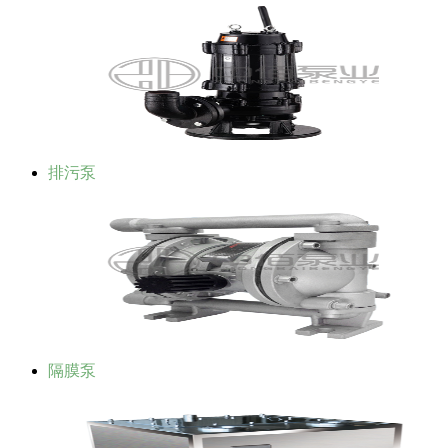
排污泵
隔膜泵