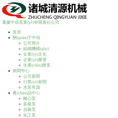
重慶中佰泵業(yè)有限責任公司
首頁
關(guān)于中佰
公司簡介
組織機構(gòu)
企業(yè)文化
企業(yè)榮譽
生產(chǎn)體系
新聞中心
公司新聞
行業(yè)新聞
水泵常識
產(chǎn)品中心
離心泵
多級泵
自吸泵
化工泵