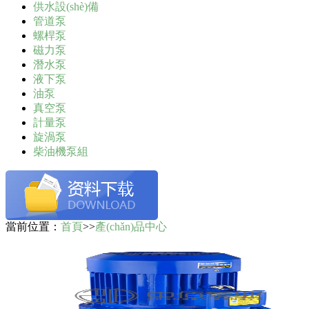
供水設(shè)備
管道泵
螺桿泵
磁力泵
潛水泵
液下泵
油泵
真空泵
計量泵
旋渦泵
柴油機泵組
當前位置：
首頁
>>
產(chǎn)品中心