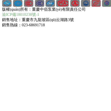
版權(quán)所有：重慶中佰泵業(yè)有限責任公司
渝ICP備18010238號-1
銷售地址：重慶市九龍坡區(qū)云湖路3號
銷售熱線：023-68691718