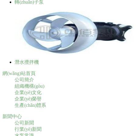
轉(zhuǎn)子泵
潛水攪拌機
網(wǎng)站首頁
公司簡介
組織機構(gòu)
企業(yè)文化
企業(yè)榮譽
生產(chǎn)體系
新聞中心
公司新聞
行業(yè)新聞
水泵常識