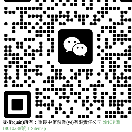
版權(quán)所有：重慶中佰泵業(yè)有限責任公司
渝ICP備
18010238號-1
Sitemap