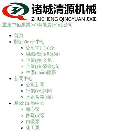
重慶中佰泵業(yè)有限責(zé)任公司
首頁
關(guān)于中佰
公司簡(jiǎn)介
組織機(jī)構(gòu)
企業(yè)文化
企業(yè)榮譽(yù)
生產(chǎn)體系
新聞中心
公司新聞
行業(yè)新聞
水泵常識(shí)
產(chǎn)品中心
離心泵
多級(jí)泵
自吸泵
化工泵