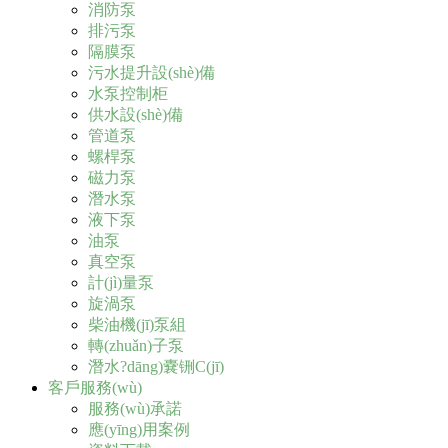
消防泵
排污泵
隔膜泵
污水提升設(shè)備
水泵控制柜
供水設(shè)備
管道泵
螺桿泵
磁力泵
潛水泵
液下泵
油泵
真空泵
計(jì)量泵
旋渦泵
柴油機(jī)泵組
轉(zhuǎn)子泵
潛水?dāng)嚢铏C(jī)
客戶服務(wù)
服務(wù)承諾
應(yīng)用案例