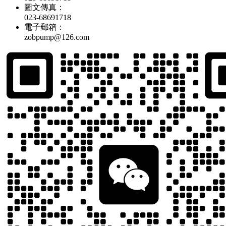
圖文傳真：
023-68691718
電子郵箱：
zobpump@126.com