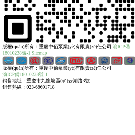
版權(quán)所有：重慶中佰泵業(yè)有限責(zé)任公司
渝ICP備
18010238號-1
Sitemap
版權(quán)所有：重慶中佰泵業(yè)有限責(zé)任公司
渝ICP備18010238號-1
銷售地址：重慶市九龍坡區(qū)云湖路3號
銷售熱線：023-68691718