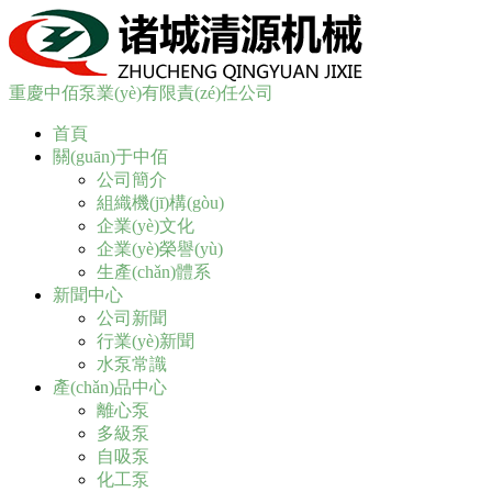
重慶中佰泵業(yè)有限責(zé)任公司
首頁
關(guān)于中佰
公司簡介
組織機(jī)構(gòu)
企業(yè)文化
企業(yè)榮譽(yù)
生產(chǎn)體系
新聞中心
公司新聞
行業(yè)新聞
水泵常識
產(chǎn)品中心
離心泵
多級泵
自吸泵
化工泵