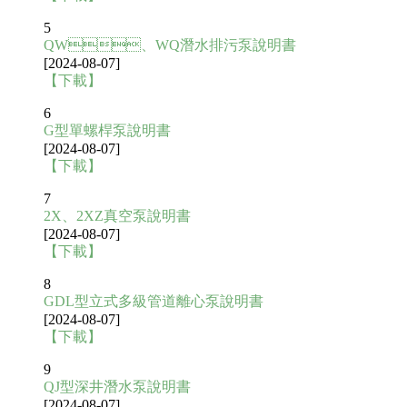
5
QW、WQ潛水排污泵說明書
[2024-08-07]
【下載】
6
G型單螺桿泵說明書
[2024-08-07]
【下載】
7
2X、2XZ真空泵說明書
[2024-08-07]
【下載】
8
GDL型立式多級管道離心泵說明書
[2024-08-07]
【下載】
9
QJ型深井潛水泵說明書
[2024-08-07]