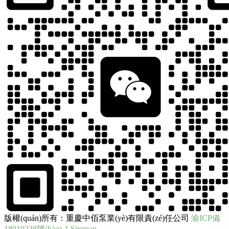
版權(quán)所有：重慶中佰泵業(yè)有限責(zé)任公司
渝ICP備
18010238號(hào)-1
Sitemap