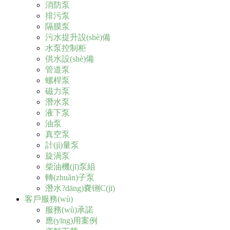
消防泵
排污泵
隔膜泵
污水提升設(shè)備
水泵控制柜
供水設(shè)備
管道泵
螺桿泵
磁力泵
潛水泵
液下泵
油泵
真空泵
計(jì)量泵
旋渦泵
柴油機(jī)泵組
轉(zhuǎn)子泵
潛水?dāng)嚢铏C(jī)
客戶服務(wù)
服務(wù)承諾
應(yīng)用案例