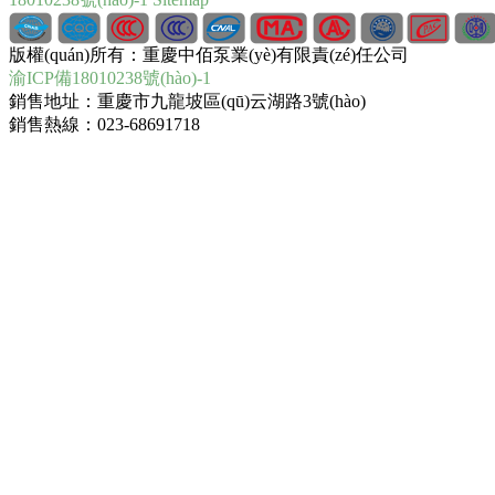
版權(quán)所有：重慶中佰泵業(yè)有限責(zé)任公司
渝ICP備18010238號(hào)-1
銷售地址：重慶市九龍坡區(qū)云湖路3號(hào)
銷售熱線：023-68691718