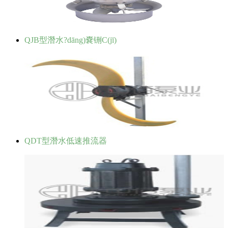
QJB型潛水?dāng)嚢铏C(jī)
QDT型潛水低速推流器