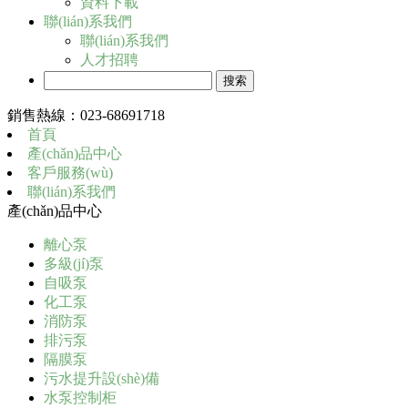
資料下載
聯(lián)系我們
聯(lián)系我們
人才招聘
銷售熱線：
023-68691718
首頁
產(chǎn)品中心
客戶服務(wù)
聯(lián)系我們
產(chǎn)品中心
離心泵
多級(jí)泵
自吸泵
化工泵
消防泵
排污泵
隔膜泵
污水提升設(shè)備
水泵控制柜