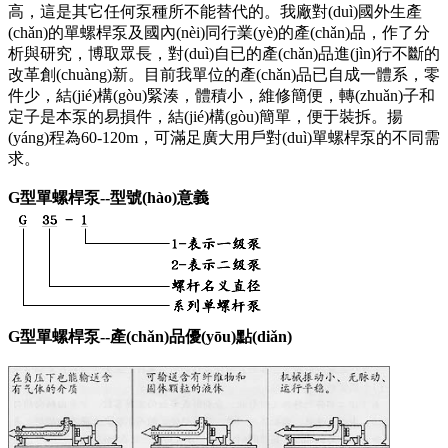
高，這是其它任何泵種所不能替代的。我廠對(duì)國外生產
(chǎn)的單螺桿泵及國內(nèi)同行業(yè)的產(chǎn)品，作了分
析與研究，博取眾長，對(duì)自已的產(chǎn)品進(jìn)行不斷的
改革創(chuàng)新。目前我單位的產(chǎn)品已自成一體系，零
件少，結(jié)構(gòu)緊湊，體積小，維修簡便，轉(zhuǎn)子和
定子是本泵的易損件，結(jié)構(gòu)簡單，便于裝拆。揚
(yáng)程為60-120m，可滿足廣大用戶對(duì)單螺桿泵的不同需
求。
G型單螺桿泵--型號(hào)意義
G型單螺桿泵--產(chǎn)品優(yōu)點(diǎn)