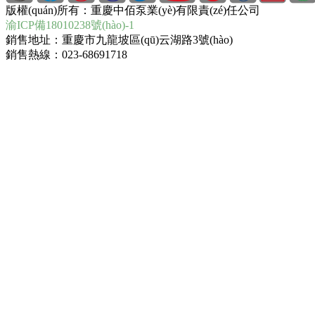
版權(quán)所有：重慶中佰泵業(yè)有限責(zé)任公司
渝ICP備18010238號(hào)-1
銷售地址：重慶市九龍坡區(qū)云湖路3號(hào)
銷售熱線：023-68691718