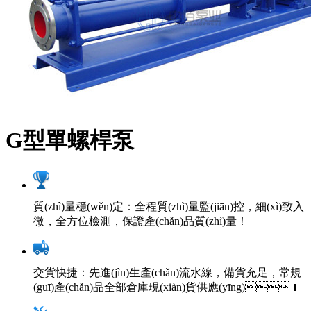
G型單螺桿泵
質(zhì)量穩(wěn)定：全程質(zhì)量監(jiān)控，細(xì)致入
微，全方位檢測，保證產(chǎn)品質(zhì)量！
交貨快捷：先進(jìn)生產(chǎn)流水線，備貨充足，常規
(guī)產(chǎn)品全部倉庫現(xiàn)貨供應(yīng)！