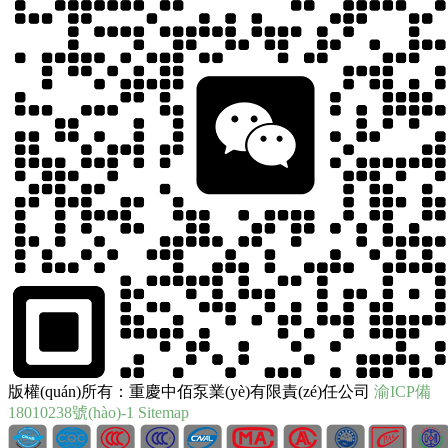
版權(quán)所有：重慶中佰泵業(yè)有限責(zé)任公司
渝ICP備
18010238號(hào)-1
Sitemap