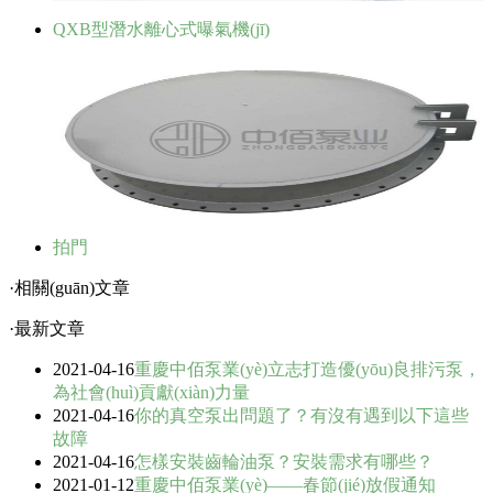
QXB型潛水離心式曝氣機(jī)
拍門
·相關(guān)文章
·最新文章
2021-04-16
重慶中佰泵業(yè)立志打造優(yōu)良排污泵，
為社會(huì)貢獻(xiàn)力量
2021-04-16
你的真空泵出問題了？有沒有遇到以下這些
故障
2021-04-16
怎樣安裝齒輪油泵？安裝需求有哪些？
2021-01-12
重慶中佰泵業(yè)——春節(jié)放假通知