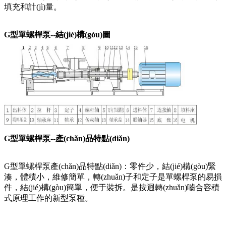
填充和計(jì)量。
G型單螺桿泵--結(jié)構(gòu)圖
G型單
螺桿泵
--產(chǎn)品特點(diǎn)
G型單螺桿泵產(chǎn)品特點(diǎn)：零件少，結(jié)構(gòu)緊
湊，體積小，維修簡單，轉(zhuǎn)子和定子是單螺桿泵的易損
件，結(jié)構(gòu)簡單，便于裝拆。是按迥轉(zhuǎn)嚙合容積
式原理工作的新型泵種。