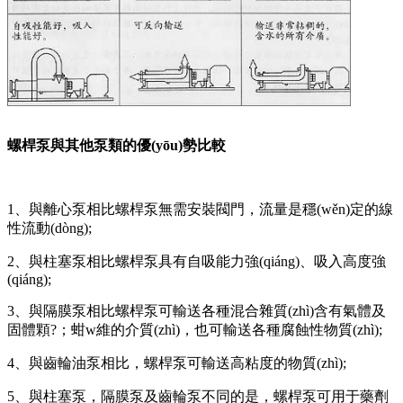
螺桿泵與其他泵類的優(yōu)勢比較
1、與離心泵相比螺桿泵無需安裝閥門，流量是穩(wěn)定的線
性流動(dòng);
2、與柱塞泵相比螺桿泵具有自吸能力強(qiáng)、吸入高度強
(qiáng);
3、與隔膜泵相比螺桿泵可輸送各種混合雜質(zhì)含有氣體及
固體顆?；蚶w維的介質(zhì)，也可輸送各種腐蝕性物質(zhì);
4、與
齒輪油泵
相比，螺桿泵可輸送高粘度的物質(zhì);
5、與柱塞泵，隔膜泵及齒輪泵不同的是，螺桿泵可用于藥劑