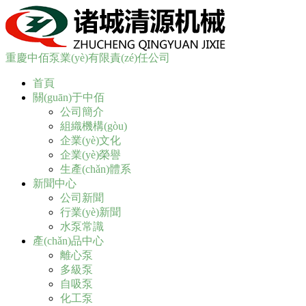
重慶中佰泵業(yè)有限責(zé)任公司
首頁
關(guān)于中佰
公司簡介
組織機構(gòu)
企業(yè)文化
企業(yè)榮譽
生產(chǎn)體系
新聞中心
公司新聞
行業(yè)新聞
水泵常識
產(chǎn)品中心
離心泵
多級泵
自吸泵
化工泵