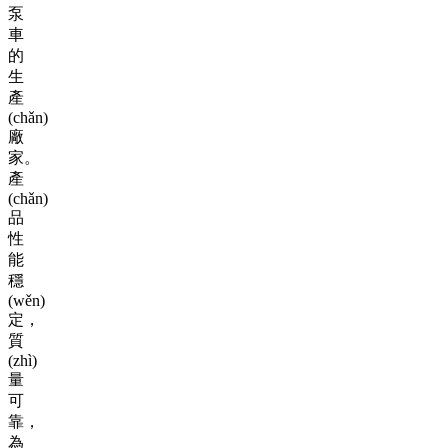
泵
車
的
生
產
(chǎn)
廠
家。
產
(chǎn)
品
性
能
穩
(wěn)
定，
質
(zhì)
量
可
靠，
為